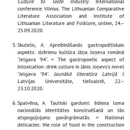
Culture to Taste Industry
. International
conference. Vilnius. The Lithuanian Comparative
Literature Association and Institute of
Lithuanian Literature and Folklore, online, 24.–
25.09.2020.
Skutelis, A. Apreibināšanās gastropoētiskais
aspekts: dzērienu kultūra Jāņa Joņeva romānā
“Jelgava ‘94”. = The gastropoetic aspect of
intoxication: drink culture in Jānis Joņevs’s novel
“Jelgava ‘94”.
Jaunākā literatūra Latvijā I
.
Latvijas Universitāte, tiešsaistē, 22.–
23.10.2020.
Spalvēna, A. Tautiski gardumi: ēdiena loma
nacionālās identitātes konstruēšanā un tās
atspoguļojums pavārgrāmatās. = National
delicacies: the role of food in the construction