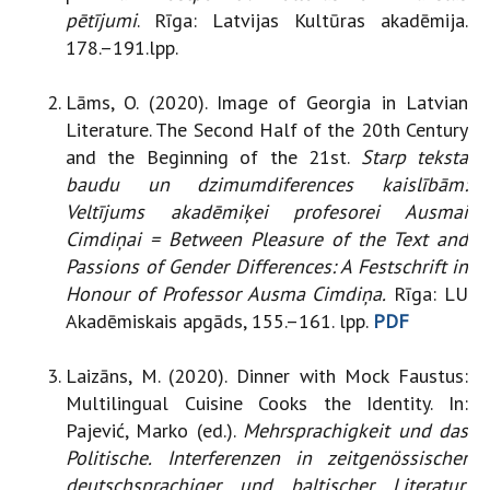
pētījumi
. Rīga: Latvijas Kultūras akadēmija.
178.–191.lpp.
Lāms, O. (2020). Image of Georgia in Latvian
Literature. The Second Half of the 20th Century
and the Beginning of the 21st.
Starp teksta
baudu un dzimumdiferences kaislībām:
Veltījums akadēmiķei profesorei Ausmai
Cimdiņai = Between Pleasure of the Text and
Passions of Gender Differences: A Festschrift in
Honour of Professor Ausma Cimdiņa.
Rīga: LU
Akadēmiskais apgāds, 155.–161. lpp.
PDF
Laizāns, M. (2020). Dinner with Mock Faustus:
Multilingual Cuisine Cooks the Identity. In:
Pajević, Marko (ed.).
Mehrsprachigkeit und das
Politische. Interferenzen in zeitgenössischer
deutschsprachiger und baltischer Literatur.