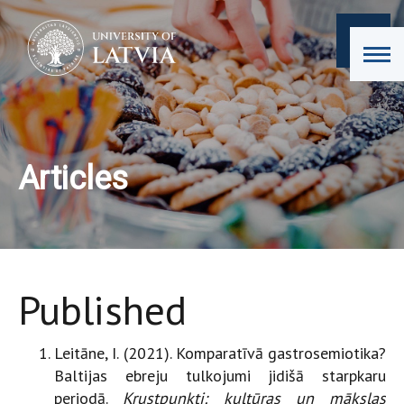
Articles
Published
Leitāne, I. (2021). Komparatīvā gastrosemiotika?
Baltijas ebreju tulkojumi jidišā starpkaru
periodā.
Krustpunkti: kultūras un mākslas