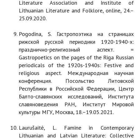
Literature Association and Institute of
Lithuanian Literature and Folklore, online, 24.–
25.09.2020.
Pogodina, S. Гастропоэтика на страницах
рижской русской периодики 1920-1940-х:
празднично-религиозный аспект. =
Gastropoetics on the pages of the Riga Russian
periodicals of the 1920s-1940s: Festive and
religious aspect. Международная научная
конференция. Посольство Литовской
Республики в Российской Федерации, Центр
Балто-славянских исследований, Института
славяноведения РАН, Институт Мировой
культуры МГУ, Москва, 18.–19.05.2021.
Laurušaitė, L. Famine in Contemporary
Lithuanian and Latvian Literature: Collective