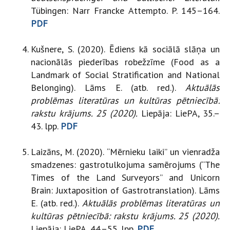
Tübingen: Narr Francke Attempto. P. 145–164.
PDF
Kušnere, S. (2020). Ēdiens kā sociālā slāņa un
nacionālās piederības robežzīme (Food as a
Landmark of Social Stratification and National
Belonging). Lāms E. (atb. red.).
Aktuālās
problēmas literatūras un kultūras pētniecībā:
rakstu krājums. 25 (2020).
Liepāja: LiePA, 35.–
43. lpp.
PDF
Laizāns, M. (2020). “Mērnieku laiki” un vienradža
smadzenes: gastrotulkojuma samērojums (“The
Times of the Land Surveyors” and Unicorn
Brain: Juxtaposition of Gastrotranslation). Lāms
E. (atb. red.).
Aktuālās problēmas literatūras un
kultūras pētniecībā: rakstu krājums. 25 (2020).
Liepāja: LiePA, 44.–55. lpp.
PDF