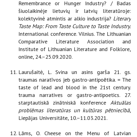
Remembrance or Hunger Industry? / Badas
šiuolaikinėje lietuvių ir latvių literatūroje:
kolektyvinė atmintis ar alkio industrija?
Literary
Taste Map: From Taste Culture to Taste Industry.
International conference. Vilnius. The Lithuanian
Comparative Literature Association and
Institute of Lithuanian Literature and Folklore,
online, 24.–25.09.2020.
Laurušaitė, L. Svina un asins garša 21. gs.
traumas naratīvos jeb gastro-antipoētika. = The
taste of lead and blood in the 21st century.
trauma narratives or gastro-antipoetics. 27.
starptautiskā zinātniskā konference
Aktuālas
problēmas literatūras un kultūras pētniecībā
,
Liepājas Universitāte, 10.–11.03.2021.
Lāms, O. Cheese on the Menu of Latvian