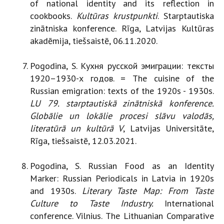
of national identity and its reflection in
cookbooks.
Kultūras krustpunkti
. Starptautiska
zinātniska konference. Rīga, Latvijas Kultūras
akadēmija, tiešsaistē, 06.11.2020.
Pogodina, S. Кухня русской эмиграции: тексты
1920–1930-х годов. = The cuisine of the
Russian emigration: texts of the 1920s - 1930s.
LU 79. starptautiskā zinātniskā
konference.
Globālie un lokālie procesi slāvu valodās,
literatūrā un kultūrā V
, Latvijas Universitāte,
Rīga, tiešsaistē, 12.03.2021.
Pogodina, S. Russian Food as an Identity
Marker: Russian Periodicals in Latvia in 1920s
and 1930s.
Literary Taste Map: From Taste
Culture to Taste Industry.
International
conference. Vilnius. The Lithuanian Comparative